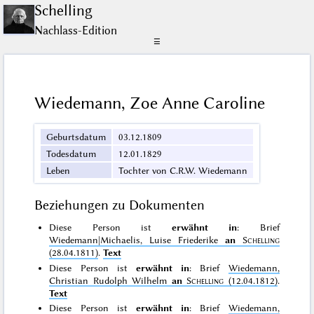
Schelling
Nachlass-Edition
☰
Wiedemann, Zoe Anne Caroline
Geburtsdatum
03.12.1809
Todesdatum
12.01.1829
Leben
Tochter von C.R.W. Wiedemann
Beziehungen zu Dokumenten
Diese Person ist
erwähnt in
: Brief
Wiedemann|Michaelis, Luise Friederike
an
Schelling
(28.04.1811)
.
Text
Diese Person ist
erwähnt in
: Brief
Wiedemann,
Christian Rudolph Wilhelm
an
Schelling
(12.04.1812)
.
Text
Diese Person ist
erwähnt in
: Brief
Wiedemann,