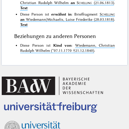
Christian Rudolph Wilhelm
an
Schelling
(21.06.1813)
.
Text
Diese Person ist
erwähnt in
: Brieffragment
Schelling
an
Wiedemann|Michaelis, Luise Friederike (28.03.1818)
.
Text
Beziehungen zu anderen Personen
Diese Person ist
Kind von
:
Wiedemann, Christian
Rudolph Wilhelm (*07.11.1770 †21.12.1840)
.