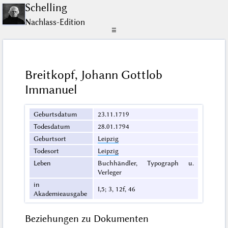
Schelling
Nachlass-Edition
☰
Breitkopf, Johann Gottlob
Immanuel
Geburtsdatum
23.11.1719
Todesdatum
28.01.1794
Geburtsort
Leipzig
Todesort
Leipzig
Leben
Buchhändler, Typograph u.
Verleger
in
I,5; 3, 12f, 46
Akademieausgabe
Beziehungen zu Dokumenten