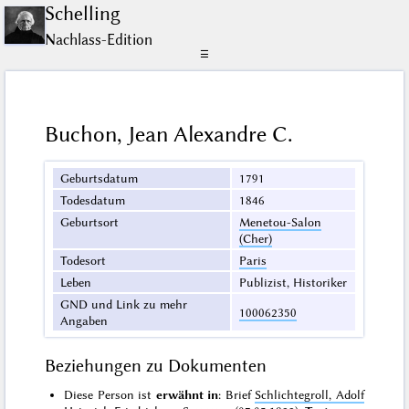
Schelling
Nachlass-Edition
☰
Buchon, Jean Alexandre C.
Geburtsdatum
1791
Todesdatum
1846
Geburtsort
Menetou-Salon
(Cher)
Todesort
Paris
Leben
Publizist, Historiker
GND und Link zu mehr
100062350
Angaben
Beziehungen zu Dokumenten
Diese Person ist
erwähnt in
: Brief
Schlichtegroll, Adolf