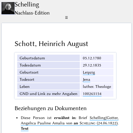
Schelling
Nachlass-Edition
☰
Schott, Heinrich August
Geburtsdatum
05.12.1780
Todesdatum
29.12.1835
Geburtsort
Leipzig
Todesort
Jena
Leben
luther. Theologe
GND und Link zu mehr Angaben
100265154
Beziehungen zu Dokumenten
Diese Person ist
erwähnt in
: Brief
Schelling|Gotter,
Angelica Pauline Amalia von
an
Schelling
(24.06.1822)
.
Text