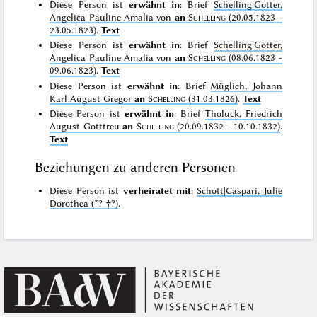
Diese Person ist
erwähnt in
: Brief
Schelling|Gotter,
Angelica Pauline Amalia von
an
Schelling
(20.05.1823 -
23.05.1823)
.
Text
Diese Person ist
erwähnt in
: Brief
Schelling|Gotter,
Angelica Pauline Amalia von
an
Schelling
(08.06.1823 -
09.06.1823)
.
Text
Diese Person ist
erwähnt in
: Brief
Müglich, Johann
Karl August Gregor
an
Schelling
(31.03.1826)
.
Text
Diese Person ist
erwähnt in
: Brief
Tholuck, Friedrich
August Gotttreu
an
Schelling
(20.09.1832 - 10.10.1832)
.
Text
Beziehungen zu anderen Personen
Diese Person ist
verheiratet mit
:
Schott|Caspari, Julie
Dorothea (*? †?)
.