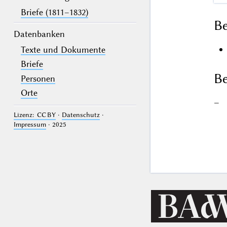
Briefe (1811–1832)
B
Datenbanken
Texte und Dokumente
Briefe
Be
Personen
Orte
–
Lizenz: CC BY
·
Datenschutz
·
Impressum
· 2025