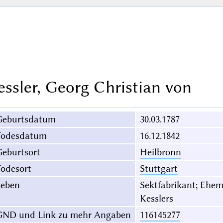
essler, Georg Christian von
Geburtsdatum
30.03.1787
Todesdatum
16.12.1842
eburtsort
Heilbronn
odesort
Stuttgart
Leben
Sektfabrikant; Ehe
Kesslers
GND und Link zu mehr Angaben
116145277