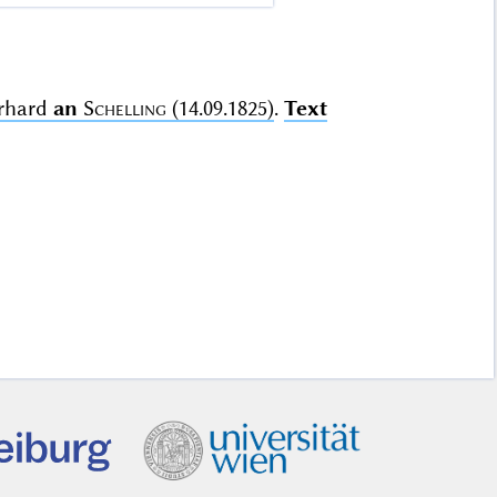
erhard
an
Schelling
(14.09.1825)
.
Text