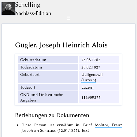
Schelling
Nachlass-Edition
☰
Gügler, Joseph Heinrich Alois
Geburtsdatum
25.08.1782
Todesdatum
28.02.1827
Geburtsort
Udligenswil
(Luzern)
Todesort
Luzern
GND und Link zu mehr
116909277
Angaben
Beziehungen zu Dokumenten
Diese Person ist
erwähnt in
: Brief
Molitor, Franz
Joseph
an
Schelling
(12.01.1827)
.
Text