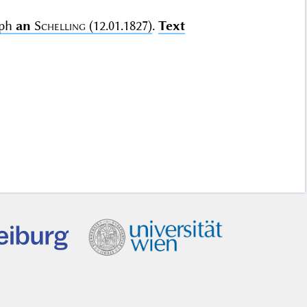
eph
an
Schelling
(12.01.1827)
.
Text