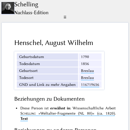
Schelling
Nachlass-Edition
☰
Henschel, August Wilhelm
Geburtsdatum
1790
Todesdatum
1856
Geburtsort
Breslau
Todesort
Breslau
GND und Link zu mehr Angaben
116719656
Beziehungen zu Dokumenten
Diese Person ist
erwähnt in
: Wissenschaftliche Arbeit
Schelling
»Weltalter-Fragmente (NL 80)«
(ca. 1820)
.
Text