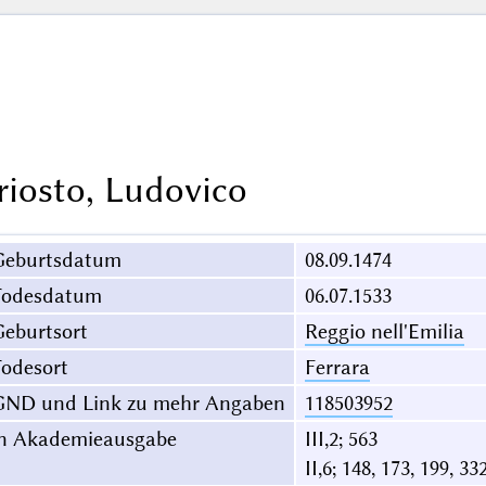
riosto, Ludovico
Geburtsdatum
08.09.1474
Todesdatum
06.07.1533
eburtsort
Reggio nell'Emilia
odesort
Ferrara
GND und Link zu mehr Angaben
118503952
in Akademieausgabe
III,2; 563
II,6; 148, 173, 199, 33