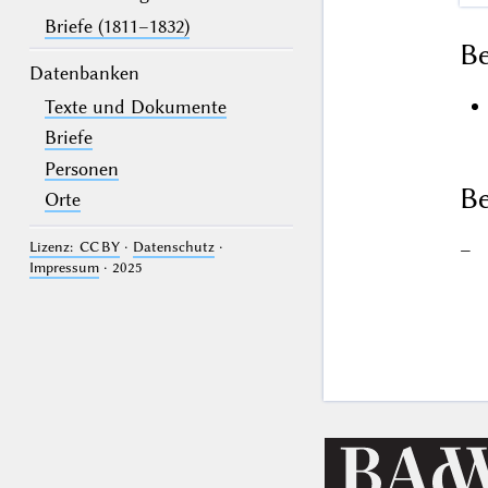
Briefe (1811–1832)
B
Datenbanken
Texte und Dokumente
Briefe
Personen
Be
Orte
–
Lizenz: CC BY
·
Datenschutz
·
Impressum
· 2025