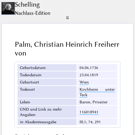
Schelling
Nachlass-Edition
☰
Palm, Christian Heinrich Freiherr
von
Geburtsdatum
04.06.1736
Todesdatum
23.04.1819
Geburtsort
Wien
Todesort
Kirchheim unter
Teck
Leben
Baron, Privatier
GND und Link zu mehr
116018941
Angaben
in Akademieausgabe
III,1; 74, 291