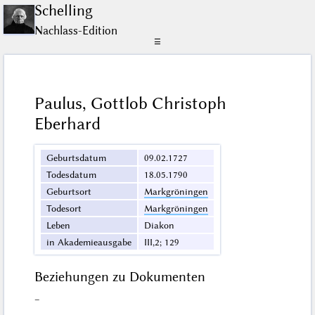
Schelling
Nachlass-Edition
☰
Paulus, Gottlob Christoph
Eberhard
Geburtsdatum
09.02.1727
Todesdatum
18.05.1790
Geburtsort
Markgröningen
Todesort
Markgröningen
Leben
Diakon
in Akademieausgabe
III,2; 129
Beziehungen zu Dokumenten
–