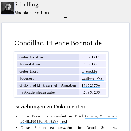
Schelling
Nachlass-Edition
☰
Condillac, Etienne Bonnot de
Geburtsdatum
30.09.1714
Todesdatum
02.08.1780
Geburtsort
Grenoble
Todesort
Lailly-en-Val
GND und Link zu mehr Angaben
118521756
in Akademieausgabe
I,2; 95, 235
Beziehungen zu Dokumenten
Diese Person ist
erwähnt in
: Brief
Cousin, Victor
an
Schelling
(30.10.1829)
.
Text
Diese Person ist
erwähnt in
: Druck
Schelling