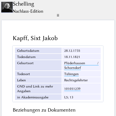
Schelling
Nachlass-Edition
☰
Kapff, Sixt Jakob
Geburtsdatum
28.12.1735
Todesdatum
18.11.1821
Geburtsort
Plüderhausen /
Schorndorf
Todesort
Tübingen
Leben
Rechtsgelehrter
GND und Link zu mehr
101051239
Angaben
in Akademieausgabe
I,5; 13
Beziehungen zu Dokumenten