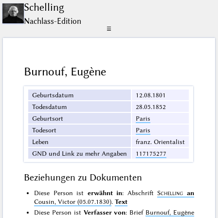
Schelling
Nachlass-Edition
☰
Burnouf, Eugène
Geburtsdatum
12.08.1801
Todesdatum
28.05.1852
Geburtsort
Paris
Todesort
Paris
Leben
franz. Orientalist
GND und Link zu mehr Angaben
117175277
Beziehungen zu Dokumenten
Diese Person ist
erwähnt in
: Abschrift
Schelling
an
Cousin, Victor (05.07.1830)
.
Text
Diese Person ist
Verfasser von
: Brief
Burnouf, Eugène