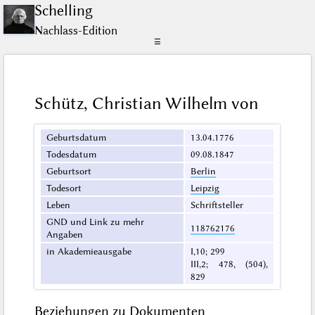
Schelling
Nachlass-Edition
☰
Schütz, Christian Wilhelm von
Geburtsdatum
13.04.1776
Todesdatum
09.08.1847
Geburtsort
Berlin
Todesort
Leipzig
Leben
Schriftsteller
GND und Link zu mehr
118762176
Angaben
in Akademieausgabe
I,10; 299
III,2; 478, (504),
829
Beziehungen zu Dokumenten