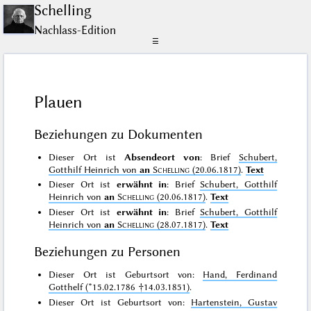
Schelling
Nachlass-Edition
☰
Plauen
Beziehungen zu Dokumenten
Dieser Ort ist
Absendeort von
: Brief
Schubert,
Gotthilf Heinrich von
an
Schelling
(20.06.1817)
.
Text
Dieser Ort ist
erwähnt in
: Brief
Schubert, Gotthilf
Heinrich von
an
Schelling
(20.06.1817)
.
Text
Dieser Ort ist
erwähnt in
: Brief
Schubert, Gotthilf
Heinrich von
an
Schelling
(28.07.1817)
.
Text
Beziehungen zu Personen
Dieser Ort ist Geburtsort von:
Hand, Ferdinand
Gotthelf (*15.02.1786 †14.03.1851)
.
Dieser Ort ist Geburtsort von:
Hartenstein, Gustav