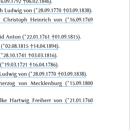
6.09.1792 †06.02.1846)
.
h Ludwig von (*28.09.1770 †03.09.1838)
.
 Christoph Heinrich von (*16.09.1769
d Anton (*22.01.1761 †01.09.1815)
.
(*02.08.1815 †14.04.1894)
.
*28.10.1741 †03.03.1816)
.
*19.03.1721 †16.04.1786)
.
udwig von (*28.09.1770 †03.09.1838)
.
ßherzog von Mecklenburg (*15.09.1800
lke Hartwig Freiherr von (*21.01.1760