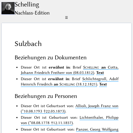
Schelling
Nachlass-Edition
☰
Sulzbach
Beziehungen zu Dokumenten
Dieser Ort ist
erwähnt in
: Brief
Schelling
an
Cotta,
Johann Friedrich Freiherr von (08.03.1812)
.
Text
Dieser Ort ist
erwähnt in
: Brief
Schlichtegroll, Adolf
Heinrich Friedrich
an
Schelling
(18.12.1821)
.
Text
Beziehungen zu Personen
Dieser Ort ist Geburtsort von:
Allioli, Joseph Franz von
(*10.08.1793 †22.05.1873)
.
Dieser Ort ist Geburtsort von:
Lichtenthaler, Philipp
von (*08.08.1778 †12.11.1857)
.
Dieser Ort ist Geburtsort von:
Panzer, Georg Wolfgang