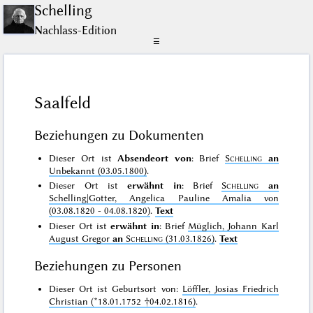
Schelling
Nachlass-Edition
☰
Saalfeld
Beziehungen zu Dokumenten
Dieser Ort ist
Absendeort von
: Brief
Schelling
an
Unbekannt (03.05.1800)
.
Dieser Ort ist
erwähnt in
: Brief
Schelling
an
Schelling|Gotter, Angelica Pauline Amalia von
(03.08.1820 - 04.08.1820)
.
Text
Dieser Ort ist
erwähnt in
: Brief
Müglich, Johann Karl
August Gregor
an
Schelling
(31.03.1826)
.
Text
Beziehungen zu Personen
Dieser Ort ist Geburtsort von:
Löffler, Josias Friedrich
Christian (*18.01.1752 †04.02.1816)
.