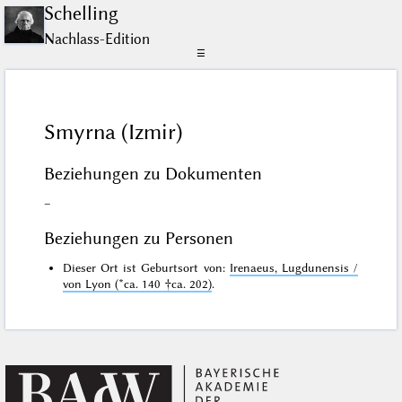
Schelling
Nachlass-Edition
☰
Smyrna (Izmir)
Beziehungen zu Dokumenten
–
Beziehungen zu Personen
Dieser Ort ist Geburtsort von:
Irenaeus, Lugdunensis /
von Lyon (*ca. 140 †ca. 202)
.