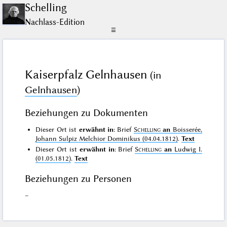
Schelling
Nachlass-Edition
☰
Kaiserpfalz Gelnhausen
(in
Gelnhausen
)
Beziehungen zu Dokumenten
Dieser Ort ist
erwähnt in
: Brief
Schelling
an
Boisserée,
Johann Sulpiz Melchior Dominikus (04.04.1812)
.
Text
Dieser Ort ist
erwähnt in
: Brief
Schelling
an
Ludwig I.
(01.05.1812)
.
Text
Beziehungen zu Personen
–