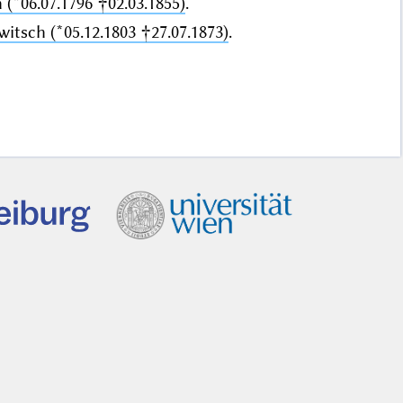
 (*06.07.1796 †02.03.1855)
.
itsch (*05.12.1803 †27.07.1873)
.