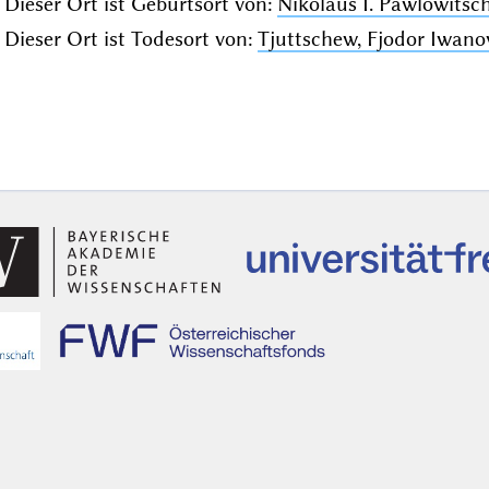
Dieser Ort ist Geburtsort von:
Nikolaus I. Pawlowitsch
Dieser Ort ist Todesort von:
Tjuttschew, Fjodor Iwanow