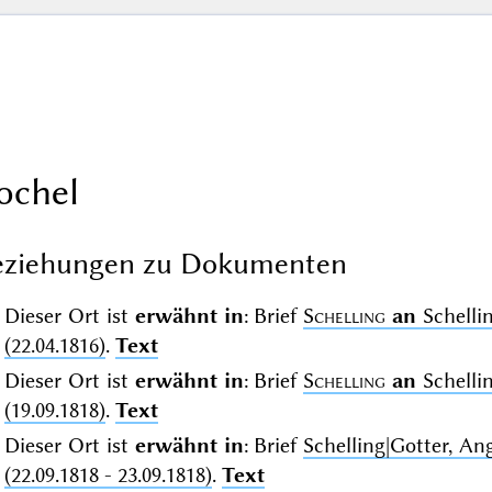
ochel
eziehungen zu Dokumenten
Dieser Ort ist
erwähnt in
: Brief
Schelling
an
Schelli
(22.04.1816)
.
Text
Dieser Ort ist
erwähnt in
: Brief
Schelling
an
Schelli
(19.09.1818)
.
Text
Dieser Ort ist
erwähnt in
: Brief
Schelling|Gotter, A
(22.09.1818 - 23.09.1818)
.
Text