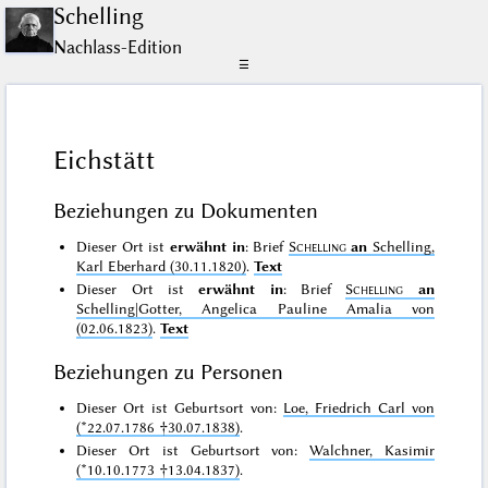
Schelling
Nachlass-Edition
☰
Eichstätt
Beziehungen zu Dokumenten
Dieser Ort ist
erwähnt in
: Brief
Schelling
an
Schelling,
Karl Eberhard (30.11.1820)
.
Text
Dieser Ort ist
erwähnt in
: Brief
Schelling
an
Schelling|Gotter, Angelica Pauline Amalia von
(02.06.1823)
.
Text
Beziehungen zu Personen
Dieser Ort ist Geburtsort von:
Loe, Friedrich Carl von
(*22.07.1786 †30.07.1838)
.
Dieser Ort ist Geburtsort von:
Walchner, Kasimir
(*10.10.1773 †13.04.1837)
.