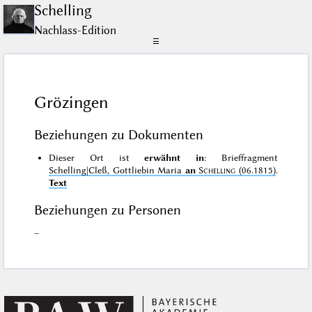
Schelling
Nachlass-Edition
☰
Grözingen
Beziehungen zu Dokumenten
Dieser Ort ist
erwähnt in
: Brieffragment
Schelling|Cleß, Gottliebin Maria
an
Schelling
(06.1815)
.
Text
Beziehungen zu Personen
–