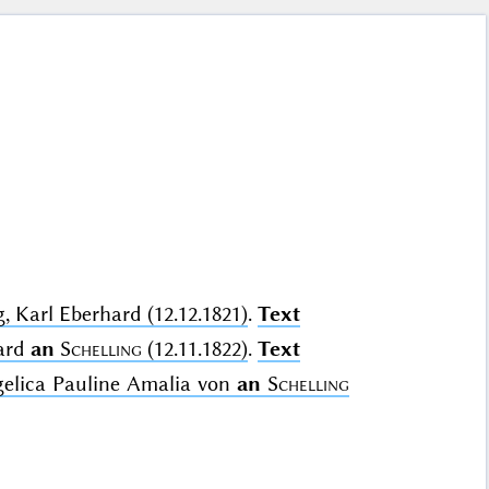
, Karl Eberhard (12.12.1821)
.
Text
hard
an
Schelling
(12.11.1822)
.
Text
ngelica Pauline Amalia von
an
Schelling