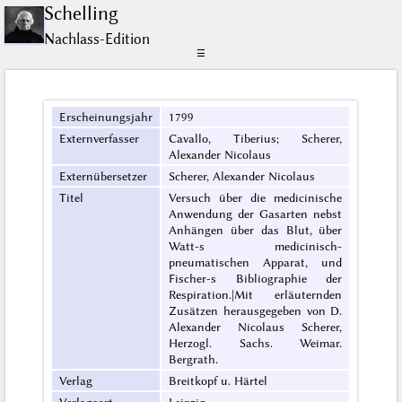
Schelling
Nachlass-Edition
☰
Erscheinungsjahr
1799
Externverfasser
Cavallo, Tiberius; Scherer,
Alexander Nicolaus
Externübersetzer
Scherer, Alexander Nicolaus
Titel
Versuch über die medicinische
Anwendung der Gasarten nebst
Anhängen über das Blut, über
Watt-s medicinisch-
pneumatischen Apparat, und
Fischer-s Bibliographie der
Respiration.|Mit erläuternden
Zusätzen herausgegeben von D.
Alexander Nicolaus Scherer,
Herzogl. Sachs. Weimar.
Bergrath.
Verlag
Breitkopf u. Härtel
Verlagsort
Leipzig