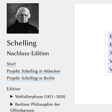
E
Schelling
E
T
Nachlass-Edition
V
Start
V
Projekt
Schelling in München
Projekt
Schelling in Berlin
Edition
Weltalterphase (1811–1820)
Berliner Philosophie der
Offenbarung