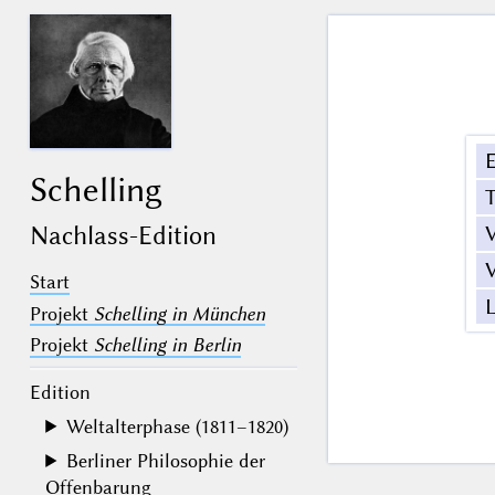
E
Schelling
T
V
Nachlass-Edition
V
Start
L
Projekt
Schelling in München
Projekt
Schelling in Berlin
Edition
Weltalterphase (1811–1820)
Berliner Philosophie der
Offenbarung