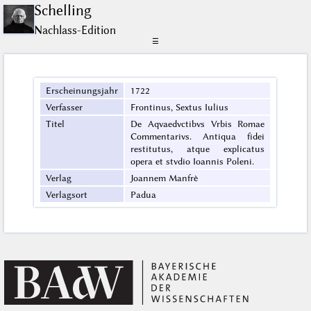
Schelling
Nachlass-Edition
☰
Erscheinungsjahr
1722
Verfasser
Frontinus, Sextus Iulius
Titel
De Aqvaedvctibvs Vrbis Romae
Commentarivs. Antiqua fidei
restitutus, atque explicatus
opera et stvdio Ioannis Poleni.
Verlag
Joannem Manfrè
Verlagsort
Padua