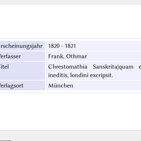
rscheinungsjahr
1820 - 1821
erfasser
Frank, Othmar
itel
Chrestomathia Sanskrita|quam e
ineditis, londini excripsit.
erlagsort
München