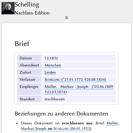
Schelling
Nachlass-Edition
☰
Brief
Datum
12.1832
Absendeort
München
Zielort
Leiden
Verfasser
Schelling
(*27.01.1775 †20.08.1854)
Empfänger
Müller, Markus Joseph (*03.06.1809
†23.03.1874)
Standort
erschlossen
Beziehungen zu anderen Dokumenten
Dieses Dokument ist
erschlossen aus
: Brief
Müller,
Markus Joseph
an
Schelling
(06.01.1833)
.