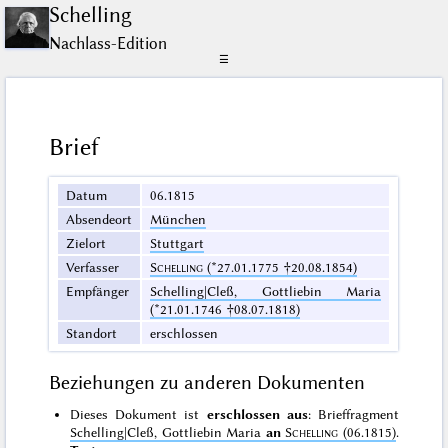
Schelling
Nachlass-Edition
☰
Brief
Datum
06.1815
Absendeort
München
Zielort
Stuttgart
Verfasser
Schelling
(*27.01.1775 †20.08.1854)
Empfänger
Schelling|Cleß, Gottliebin Maria
(*21.01.1746 †08.07.1818)
Standort
erschlossen
Beziehungen zu anderen Dokumenten
Dieses Dokument ist
erschlossen aus
: Brieffragment
Schelling|Cleß, Gottliebin Maria
an
Schelling
(06.1815)
.