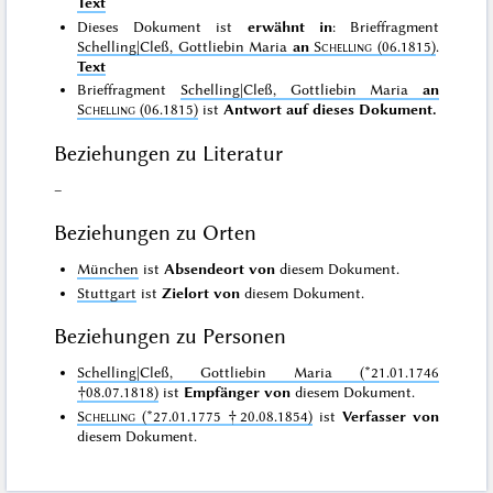
Text
Dieses Dokument ist
erwähnt in
: Brieffragment
Schelling|Cleß, Gottliebin Maria
an
Schelling
(06.1815)
.
Text
Brieffragment
Schelling|Cleß, Gottliebin Maria
an
Schelling
(06.1815)
ist
Antwort auf dieses Dokument.
Beziehungen zu Literatur
–
Beziehungen zu Orten
München
ist
Absendeort von
diesem Dokument.
Stuttgart
ist
Zielort von
diesem Dokument.
Beziehungen zu Personen
Schelling|Cleß, Gottliebin Maria (*21.01.1746
†08.07.1818)
ist
Empfänger von
diesem Dokument.
Schelling
(*27.01.1775 †20.08.1854)
ist
Verfasser von
diesem Dokument.