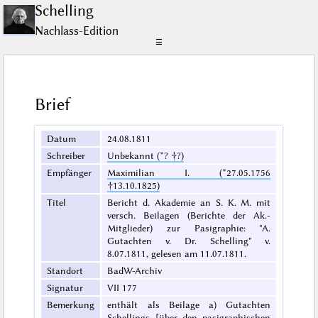
Schelling
Nachlass-Edition
☰
Brief
Datum
24.08.1811
Schreiber
Unbekannt (*? †?)
Empfänger
Maximilian I. (*27.05.1756
†13.10.1825)
Titel
Bericht d. Akademie an S. K. M. mit
versch. Beilagen (Berichte der Ak.-
Mitglieder) zur Pasigraphie: "A.
Gutachten v. Dr. Schelling" v.
8.07.1811, gelesen am 11.07.1811.
Standort
BadW-Archiv
Signatur
VII 177
Bemerkung
enthält als Beilage a) Gutachten
Schellings [über den pasigraphischen