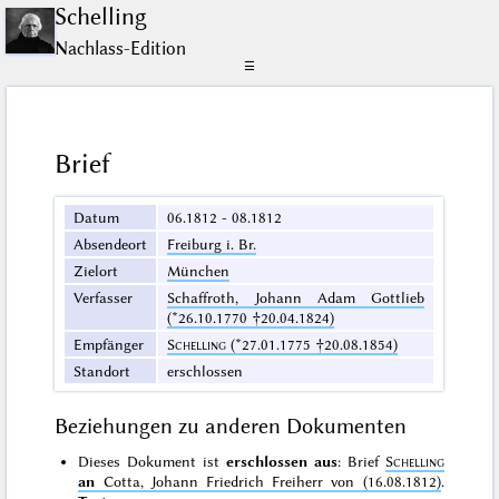
Schelling
Nachlass-Edition
☰
Brief
Datum
06.1812 - 08.1812
Absendeort
Freiburg i. Br.
Zielort
München
Verfasser
Schaffroth, Johann Adam Gottlieb
(*26.10.1770 †20.04.1824)
Empfänger
Schelling
(*27.01.1775 †20.08.1854)
Standort
erschlossen
Beziehungen zu anderen Dokumenten
Dieses Dokument ist
erschlossen aus
: Brief
Schelling
an
Cotta, Johann Friedrich Freiherr von (16.08.1812)
.