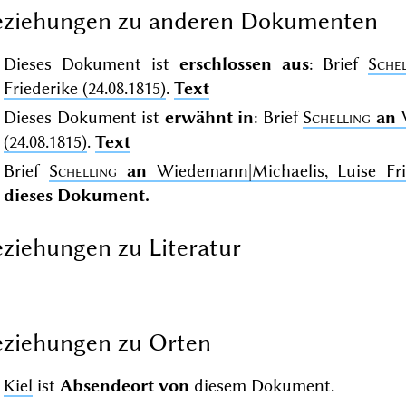
eziehungen zu anderen Dokumenten
Dieses Dokument ist
erschlossen aus
: Brief
Schel
Friederike (24.08.1815)
.
Text
Dieses Dokument ist
erwähnt in
: Brief
Schelling
an
W
(24.08.1815)
.
Text
Brief
Schelling
an
Wiedemann|Michaelis, Luise Frie
dieses Dokument.
ziehungen zu Literatur
ziehungen zu Orten
Kiel
ist
Absendeort von
diesem Dokument.