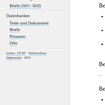
B
Briefe (1811–1832)
Datenbanken
Texte und Dokumente
Briefe
Personen
Orte
Lizenz: CC BY
·
Datenschutz
·
Impressum
· 2025
Be
–
Be