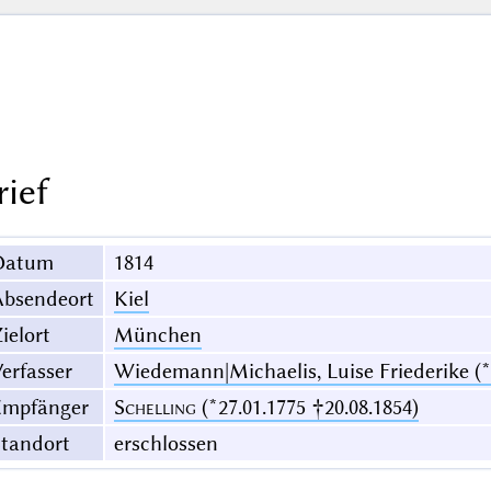
rief
Datum
1814
Absendeort
Kiel
ielort
München
erfasser
Wiedemann|Michaelis, Luise Friederike (*1
Empfänger
Schelling
(*27.01.1775 †20.08.1854)
Standort
erschlossen