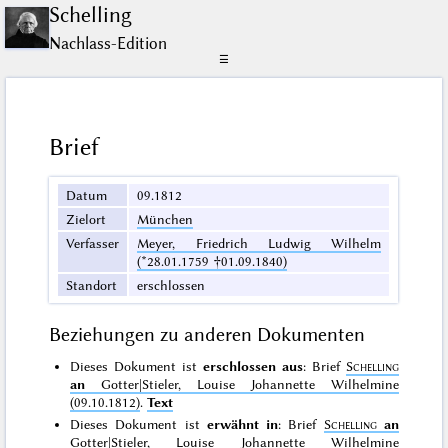
Schelling
Nachlass-Edition
☰
Brief
Datum
09.1812
Zielort
München
Verfasser
Meyer, Friedrich Ludwig Wilhelm
(*28.01.1759 †01.09.1840)
Standort
erschlossen
Beziehungen zu anderen Dokumenten
Dieses Dokument ist
erschlossen aus
: Brief
Schelling
an
Gotter|Stieler, Louise Johannette Wilhelmine
(09.10.1812)
.
Text
Dieses Dokument ist
erwähnt in
: Brief
Schelling
an
Gotter|Stieler, Louise Johannette Wilhelmine