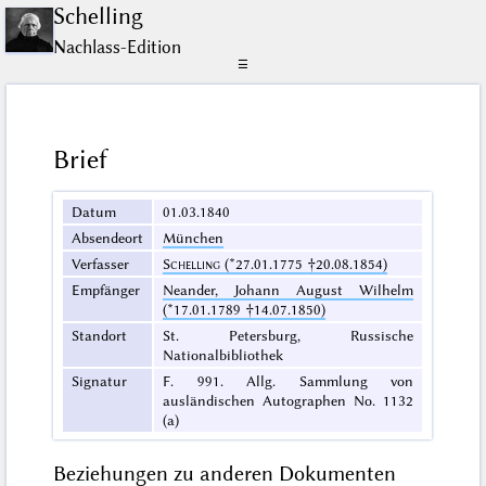
Schelling
Nachlass-Edition
☰
Brief
Datum
01.03.1840
Absendeort
München
Verfasser
Schelling
(*27.01.1775 †20.08.1854)
Empfänger
Neander, Johann August Wilhelm
(*17.01.1789 †14.07.1850)
Standort
St. Petersburg, Russische
Nationalbibliothek
Signatur
F. 991. Allg. Sammlung von
ausländischen Autographen No. 1132
(a)
Beziehungen zu anderen Dokumenten