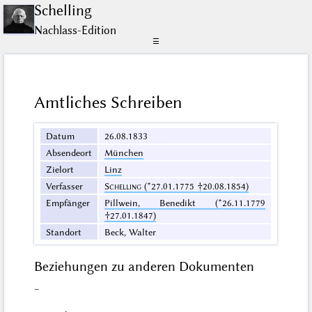
Schelling
Nachlass-Edition
☰
Amtliches Schreiben
Datum
26.08.1833
Absendeort
München
Zielort
Linz
Verfasser
Schelling
(*27.01.1775 †20.08.1854)
Empfänger
Pillwein, Benedikt (*26.11.1779
†27.01.1847)
Standort
Beck, Walter
Beziehungen zu anderen Dokumenten
–