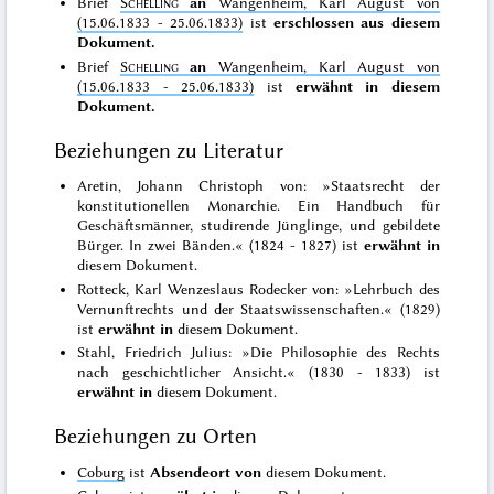
Brief
Schelling
an
Wangenheim, Karl August von
(15.06.1833 - 25.06.1833)
ist
erschlossen aus diesem
Dokument.
Brief
Schelling
an
Wangenheim, Karl August von
(15.06.1833 - 25.06.1833)
ist
erwähnt in diesem
Dokument.
Beziehungen zu Literatur
Aretin, Johann Christoph von: »Staatsrecht der
konstitutionellen Monarchie. Ein Handbuch für
Geschäftsmänner, studirende Jünglinge, und gebildete
Bürger. In zwei Bänden.« (1824 - 1827) ist
erwähnt in
diesem Dokument.
Rotteck, Karl Wenzeslaus Rodecker von: »Lehrbuch des
Vernunftrechts und der Staatswissenschaften.« (1829)
ist
erwähnt in
diesem Dokument.
Stahl, Friedrich Julius: »Die Philosophie des Rechts
nach geschichtlicher Ansicht.« (1830 - 1833) ist
erwähnt in
diesem Dokument.
Beziehungen zu Orten
Coburg
ist
Absendeort von
diesem Dokument.