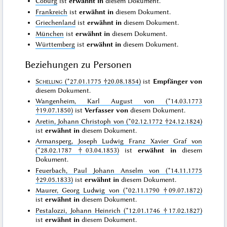
Coburg
ist
erwähnt in
diesem Dokument.
Frankreich
ist
erwähnt in
diesem Dokument.
Griechenland
ist
erwähnt in
diesem Dokument.
München
ist
erwähnt in
diesem Dokument.
Württemberg
ist
erwähnt in
diesem Dokument.
Beziehungen zu Personen
Schelling
(*27.01.1775 †20.08.1854)
ist
Empfänger von
diesem Dokument.
Wangenheim, Karl August von (*14.03.1773
†19.07.1850)
ist
Verfasser von
diesem Dokument.
Aretin, Johann Christoph von (*02.12.1772 †24.12.1824)
ist
erwähnt in
diesem Dokument.
Armansperg, Joseph Ludwig Franz Xavier Graf von
(*28.02.1787 †03.04.1853)
ist
erwähnt in
diesem
Dokument.
Feuerbach, Paul Johann Anselm von (*14.11.1775
†29.05.1833)
ist
erwähnt in
diesem Dokument.
Maurer, Georg Ludwig von (*02.11.1790 †09.07.1872)
ist
erwähnt in
diesem Dokument.
Pestalozzi, Johann Heinrich (*12.01.1746 †17.02.1827)
ist
erwähnt in
diesem Dokument.