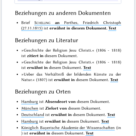
Beziehungen zu anderen Dokumenten
Brief
Schelling
an
Perthes, Friedrich Christoph
(27.11.1815)
ist
erwähnt in diesem Dokument.
Text
Beziehungen zu Literatur
»Geschichte der Religion Jesu Christi.« (1806 - 1818)
ist
zitiert in
diesem Dokument.
»Geschichte der Religion Jesu Christi.« (1806 - 1818)
ist
erwähnt in
diesem Dokument.
Text
»Ueber das Verhältniß der bildenden Künste zu der
Natur.« (1807) ist
erwähnt in
diesem Dokument.
Text
Beziehungen zu Orten
Hamburg
ist
Absendeort von
diesem Dokument.
München
ist
Zielort von
diesem Dokument.
Deutschland
ist
erwähnt in
diesem Dokument.
Text
Hamburg
ist
erwähnt in
diesem Dokument.
Text
Königlich Bayerische Akademie der Wissenschaften
(in
) ist
erwähnt in
diesem Dokument.
Text