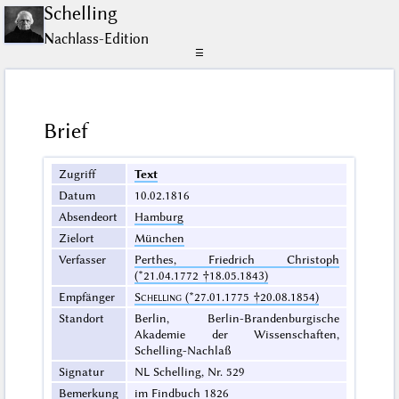
Schelling
Nachlass-Edition
☰
Brief
Zugriff
Text
Datum
10.02.1816
Absendeort
Hamburg
Zielort
München
Verfasser
Perthes, Friedrich Christoph
(*21.04.1772 †18.05.1843)
Empfänger
Schelling
(*27.01.1775 †20.08.1854)
Standort
Berlin, Berlin-Brandenburgische
Akademie der Wissenschaften,
Schelling-Nachlaß
Signatur
NL Schelling, Nr. 529
Bemerkung
im Findbuch 1826