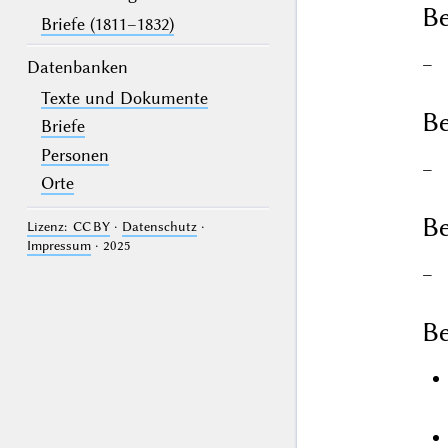
B
Briefe (1811–1832)
–
Datenbanken
Texte und Dokumente
Be
Briefe
Personen
–
Orte
Be
Lizenz: CC BY
·
Datenschutz
·
Impressum
· 2025
–
Be