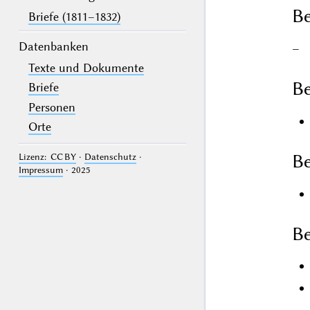
B
Briefe (1811–1832)
Datenbanken
–
Texte und Dokumente
Be
Briefe
Personen
Orte
Be
Lizenz: CC BY
·
Datenschutz
·
Impressum
· 2025
Be