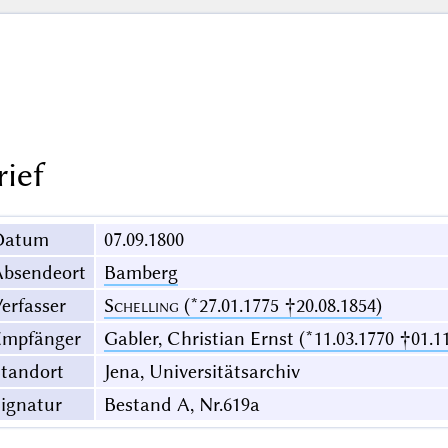
rief
Datum
07.09.1800
Absendeort
Bamberg
erfasser
Schelling
(*27.01.1775 †20.08.1854)
Empfänger
Gabler, Christian Ernst (*11.03.1770 †01.1
Standort
Jena, Universitätsarchiv
ignatur
Bestand A, Nr.619a