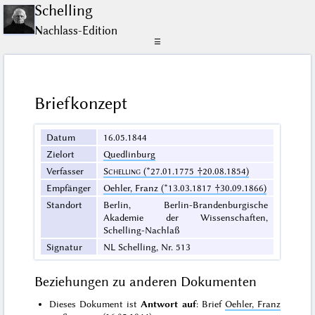
Schelling
Nachlass-Edition
☰
Briefkonzept
Datum
16.05.1844
Zielort
Quedlinburg
Verfasser
Schelling
(*27.01.1775 †20.08.1854)
Empfänger
Oehler, Franz (*13.03.1817 †30.09.1866)
Standort
Berlin, Berlin-Brandenburgische
Akademie der Wissenschaften,
Schelling-Nachlaß
Signatur
NL Schelling, Nr. 513
Beziehungen zu anderen Dokumenten
Dieses Dokument ist
Antwort auf
: Brief
Oehler, Franz