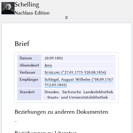
Schelling
Nachlass-Edition
☰
Brief
Datum
20.09.1802
Absendeort
Jena
Verfasser
Schelling
(*27.01.1775 †20.08.1854)
Empfänger
Schlegel, August Wilhelm (*08.09.1767
†12.05.1845)
Standort
Dresden, Sächsische Landesbibliothek
- Staats- und Universitätsbibliothek
Beziehungen zu anderen Dokumenten
–