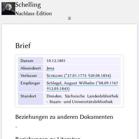
Schelling
Nachlass-Edition
☰
Brief
Datum
10.12.1801
Absendeort
Jena
Verfasser
Schelling
(*27.01.1775 †20.08.1854)
Empfänger
Schlegel, August Wilhelm (*08.09.1767
†12.05.1845)
Standort
Dresden, Sächsische Landesbibliothek
- Staats- und Universitätsbibliothek
Beziehungen zu anderen Dokumenten
–