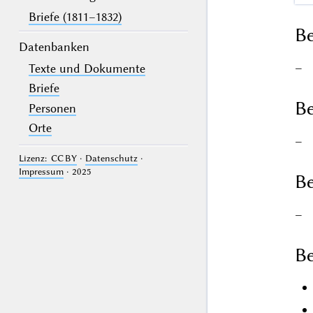
Briefe (1811–1832)
B
Datenbanken
–
Texte und Dokumente
Briefe
Be
Personen
Orte
–
Lizenz: CC BY
·
Datenschutz
·
Impressum
· 2025
Be
–
Be