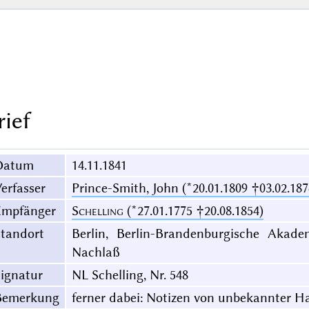
rief
Datum
14.11.1841
erfasser
Prince-Smith, John (*20.01.1809 †03.02.187
Empfänger
Schelling
(*27.01.1775 †20.08.1854)
Standort
Berlin, Berlin-Brandenburgische Akade
Nachlaß
ignatur
NL Schelling, Nr. 548
Bemerkung
ferner dabei: Notizen von unbekannter H