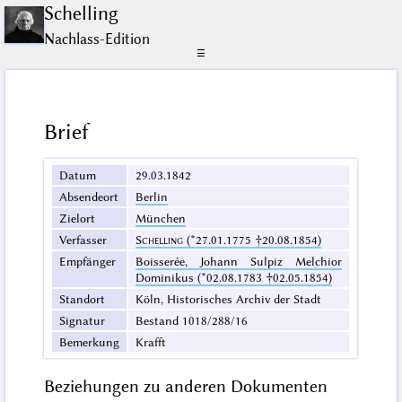
Schelling
Nachlass-Edition
☰
Brief
Datum
29.03.1842
Absendeort
Berlin
Zielort
München
Verfasser
Schelling
(*27.01.1775 †20.08.1854)
Empfänger
Boisserée, Johann Sulpiz Melchior
Dominikus (*02.08.1783 †02.05.1854)
Standort
Köln, Historisches Archiv der Stadt
Signatur
Bestand 1018/288/16
Bemerkung
Krafft
Beziehungen zu anderen Dokumenten