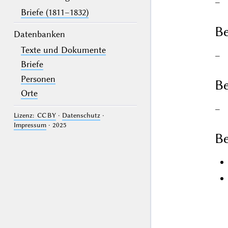
–
Briefe (1811–1832)
Be
Datenbanken
Texte und Dokumente
–
Briefe
Personen
Be
Orte
–
Lizenz: CC BY
·
Datenschutz
·
Impressum
· 2025
Be