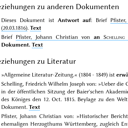
eziehungen zu anderen Dokumenten
Dieses Dokument ist
Antwort auf
: Brief
Pfiste
(20.03.1816)
.
Text
Brief
Pfister, Johann Christian von
an
Schelling
(
Dokument.
Text
ziehungen zu Literatur
»Allgemeine Literatur-Zeitung.« (1804 - 1849) ist
erwä
Schelling, Friedrich Wilhelm Joseph von: »Ueber die
in der öffentlichen Sitzung der Baier'schen Akade
des Königes den 12. Oct. 1815. Beylage zu den Welta
Dokument.
Text
Pfister, Johann Christian von: »Historischer Beric
ehemaligen Herzogthums Württemberg, zugleich Entw