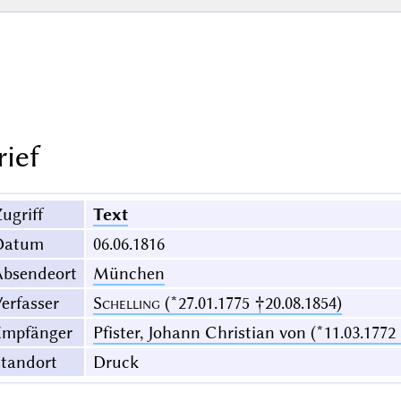
rief
ugriff
Text
Datum
06.06.1816
Absendeort
München
erfasser
Schelling
(*27.01.1775 †20.08.1854)
Empfänger
Pfister, Johann Christian von (*11.03.1772
Standort
Druck