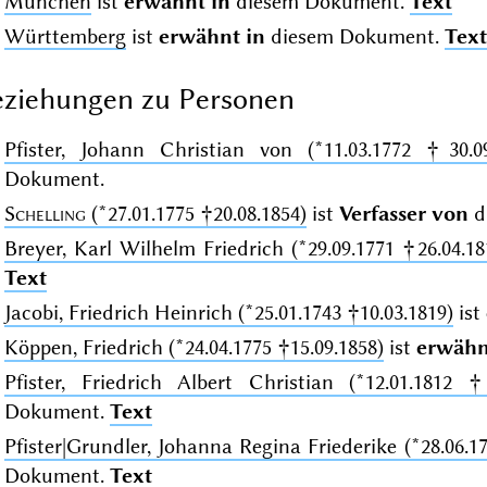
München
ist
erwähnt in
diesem Dokument.
Text
Württemberg
ist
erwähnt in
diesem Dokument.
Text
ziehungen zu Personen
Pfister, Johann Christian von (*11.03.1772 †30.09
Dokument.
Schelling
(*27.01.1775 †20.08.1854)
ist
Verfasser von
d
Breyer, Karl Wilhelm Friedrich (*29.09.1771 †26.04.18
Text
Jacobi, Friedrich Heinrich (*25.01.1743 †10.03.1819)
ist
Köppen, Friedrich (*24.04.1775 †15.09.1858)
ist
erwähn
Pfister, Friedrich Albert Christian (*12.01.1812 †
Dokument.
Text
Pfister|Grundler, Johanna Regina Friederike (*28.06.1
Dokument.
Text